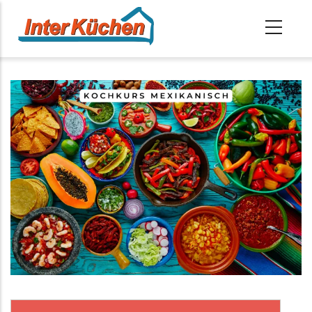
Direkt
zum
Inhalt
Startseite
-
Kochschule
-
Mexikanische Küche
Pfadnavigation