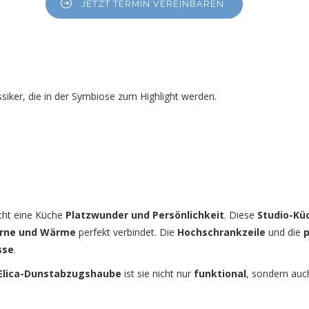
JETZT TERMIN VEREINBAREN
ssiker, die in der Symbiose zum Highlight werden.
ht eine Küche
Platzwunder und Persönlichkeit
. Diese
Studio-Kü
rne und Wärme
perfekt verbindet. Die
Hochschrankzeile
und die
p
sse
.
Elica-Dunstabzugshaube
ist sie nicht nur
funktional
, sondern auc