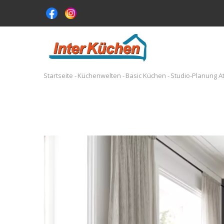
Direkt
zum
Inhalt
MA
NA
Startseite
-
Küchenwelten
-
Basic Küchen
-
Studio-Planung At
Pfadnavigation