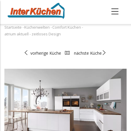
Direkt
zum
Inhalt
Startseite
-
Küchenwelten
-
Comfort Küchen
-
Pfadnavigation
atrium aktuell - zeitloses Design
vorherige Küche
nächste Küche