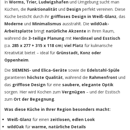
In
Worms, Trier, Ludwigshafen
und Umgebung sucht man
Küchen, die
Funktionalität
und
Design
perfekt vereinen. Diese
Küche besticht durch ihr
griffloses Design
in Weiß-Glanz
, das
Moderne
und
Minimalismus
ausstrahlt. Die
wildOak-
Arbeitsplatte
bringt
natürliche Akzente
in Ihren Raum,
während die
3-teilige Planung
mit
Herdinsel und Esstisch
(ca.
285 x 277 + 315 x 118 cm
)
viel Platz
für kulinarische
Kreativität bietet – ideal für
Grünstadt, Konz oder
Oppenheim
.
Die
SIEMENS- und Elica-Geräte
sowie die
Edelstahl-Spüle
garantieren
höchste Qualität
, während die
Rahmenfront
und
das
grifflose Design
für eine
saubere, elegante Optik
sorgen. Hier wird Kochen zum
Vergnügen
– und der Esstisch
zum
Ort der Begegnung
.
Was diese Küche in Ihrer Region besonders macht:
Weiß-Glanz
für einen
zeitlosen, edlen Look
wildOak
für
warme, natürliche Details