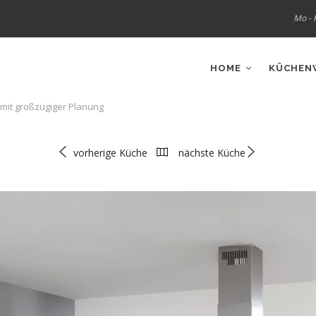
Mo - F
IN
VIGATION
HOME
KÜCHEN
mit großzügiger Planung
vorherige Küche
nächste Küche