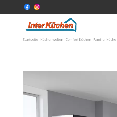
Direkt
zum
Inhalt
MA
NA
Startseite
-
Küchenwelten
-
Comfort Küchen
-
Familienküche 
Pfadnavigation