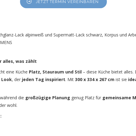
JETZT TERMIN VEREINBAREN
hglanz-Lack alpinweiß und Supermatt-Lack schwarz, Korpus und Arbe
IEMENS
r alles, was zählt
ht eine Küche
Platz, Stauraum und Stil
– diese Küche bietet alles.
 Look
, der
jeden Tag inspiriert
. Mit
300 x 334 x 267 cm
ist sie
ide
 während die
großzügige Planung
genug Platz für
gemeinsame M
eder wohl.
: