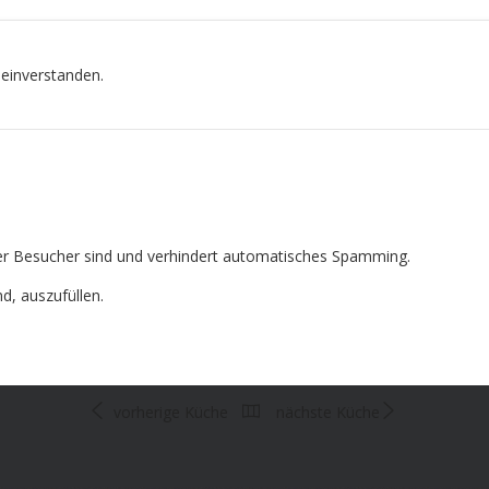
 einverstanden.
cher Besucher sind und verhindert automatisches Spamming.
nd, auszufüllen.
vorherige Küche
nächste Küche