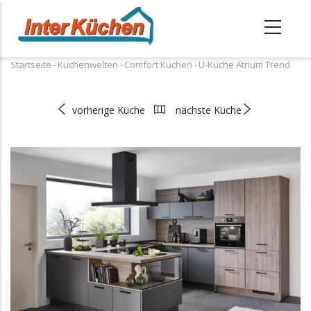
Direkt
zum
Inhalt
Startseite
-
Küchenwelten
-
Comfort Küchen
-
U-Küche Atrium Trend
Pfadnavigation
vorherige Küche
nächste Küche