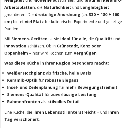
Helligkeit
und
Moderne
ausstrahlen, und
braunen Keramik-
Arbeitsplatten
, die
Natürlichkeit
und
Langlebigkeit
garantieren. Die
dreiteilige Anordnung
(ca.
330 + 180 + 160
cm
) bietet
viel Platz
für kulinarische Experimente und gesellige
Runden.
Mit
Siemens-Geräten
ist sie
ideal für alle
, die
Qualität
und
Innovation
schätzen. Ob in
Grünstadt, Konz oder
Oppenheim
– hier wird Kochen zum
Vergnügen
.
Was diese Küche in Ihrer Region besonders macht:
Weißer Hochglanz
als
frische, helle Basis
Keramik-Optik
für
robuste Eleganz
Insel- und Zeilenplanung
für
mehr Bewegungsfreiheit
Siemens-Qualität
für
zuverlässige Leistung
Rahmenfronten
als
stilvolles Detail
Eine Küche, die
Ihren Lebensstil unterstreicht
– und
Ihren
Tag verschönert
.