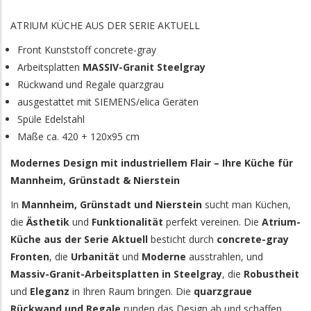
ATRIUM KÜCHE AUS DER SERIE AKTUELL
Front Kunststoff concrete-gray
Arbeitsplatten
MASSIV-Granit Steelgray
Rückwand und Regale quarzgrau
ausgestattet mit SIEMENS/elica Geräten
Spüle Edelstahl
Maße ca. 420 + 120x95 cm
Modernes Design mit industriellem Flair – Ihre Küche für
Mannheim, Grünstadt & Nierstein
In
Mannheim, Grünstadt und Nierstein
sucht man Küchen,
die
Ästhetik
und
Funktionalität
perfekt vereinen. Die
Atrium-
Küche aus der Serie Aktuell
besticht durch
concrete-gray
Fronten
, die
Urbanität
und
Moderne
ausstrahlen, und
Massiv-Granit-Arbeitsplatten in Steelgray
, die
Robustheit
und
Eleganz
in Ihren Raum bringen. Die
quarzgraue
Rückwand und Regale
runden das Design ab und schaffen