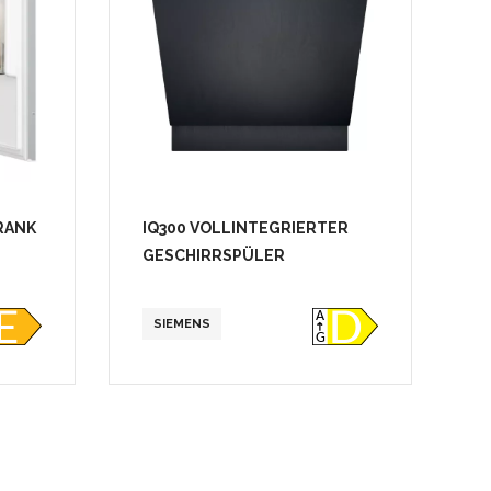
RANK
IQ300 VOLLINTEGRIERTER
G
GESCHIRRSPÜLER
SIEMENS