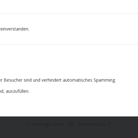
 einverstanden.
cher Besucher sind und verhindert automatisches Spamming.
nd, auszufüllen.
vorherige Küche
nächste Küche