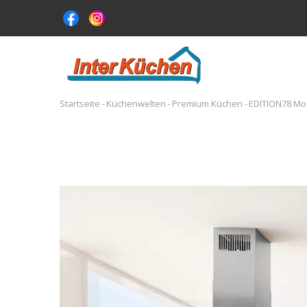
Direkt
zum
Inhalt
MA
NA
Startseite
-
Küchenwelten
-
Premium Küchen
-
EDITION78 Mo
Pfadnavigation