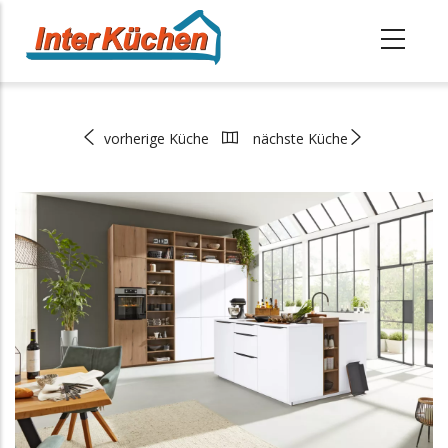
Direkt
zum
Inhalt
Startseite
-
Küchenwelten
-
Premium Küchen
-
Interliving - Modell 3039
Pfadnavigation
vorherige Küche
nächste Küche