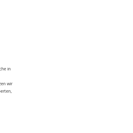
che in
zen wir
erten,