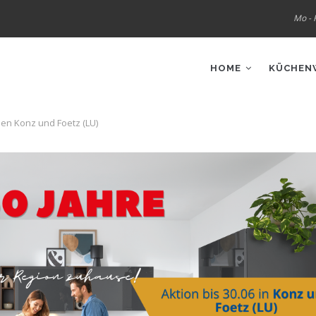
Mo - F
IN
VIGATION
HOME
KÜCHEN
len Konz und Foetz (LU)