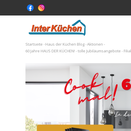
Direkt
zum
Inhalt
MA
NA
Startseite
-
Haus der Küchen Blog
-
Aktionen
-
Pfadnavigation
60 Jahre HAUS DER KÜCHEN! - tolle Jubiläumsangebote - Filia