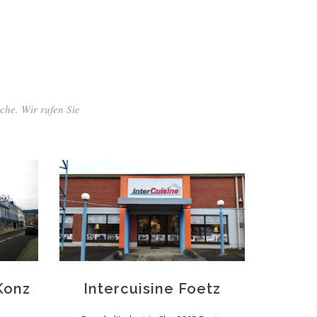
che. Wir rufen Sie
Konz
Intercuisine Foetz